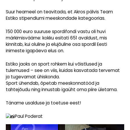
Suur heameel on teavitada, et Akros pälvis Team
Estiko stipendiumi meeskondade kategoorias.
150 000 euro suuruse spordifondi vastu oli huvi
märkimisväärne: kokku esitati 651 avaldust, mis
kinnitab, kui oluline ja elujõuline osa spordil Eesti
inimeste igapäeva elus on.
Estiko jaoks on sport rohkem kui võistlused ja
tulemused – see on viis, kuidas kasvatada tervemat
ja tugevamat ühiskonda.
Sport ühendab, õpetab meeskonnatööd ja
tahtejõudu ning innustab igaüht oma piire ületama.
Täname usalduse ja toetuse eest!
Paul Poderat